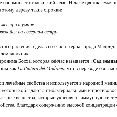
ое напоминает итальянский флаг. И даже цветок земля
 этому дереву такие строчки:
 месяц в тумане
звевайся на северном ветру.
того растения, сделав его часть герба города Мадрид,
 земляничника.
Сад земны
еронима Босха, которая сейчас называется «
роны как
La Pintura del Madroño
, что в переводе означает
вои лечебные свойства и используется в народной меди
, которые обладают антибактериальными и противовос
олезные вещества, которые укрепляют иммунную систе
войства, благодаря содержанию высокой концентрации