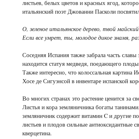
листьев, белых цветов и красных ягод, котор
итальянский поэт Джованни Пасколи посвятил
О, зеленое итальянское дерево, твой майский
Если все умрет, ты, молодое дикое знамя, ра
Соседняя Испания также забрала часть славы э
находится статуя медведя, поедающего плоды
Также интересно, что колоссальная картина И
Хосе де Сигуэнсой в инвентаре испанской ко
Во многих странах это растение ценится за с
Листья и кора земляничника богаты танинами
земляничник содержит витамин C и другие п
листьев и плодов сильные антиоксидантные с
кверцетина.