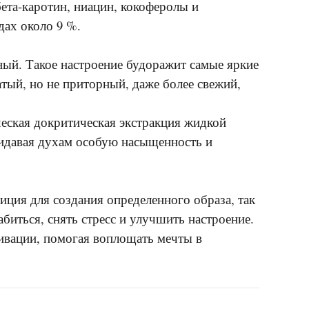
ета-каротин, ниацин, кокоферолы и
дах около 9 %.
ный. Такое настроение будоражит самые яркие
тый, но не приторный, даже более свежий,
еская докритическая экстракция жидкой
ридавая духам особую насыщенность и
ция для создания определенного образа, так
биться, снять стресс и улучшить настроение.
вации, помогая воплощать мечты в