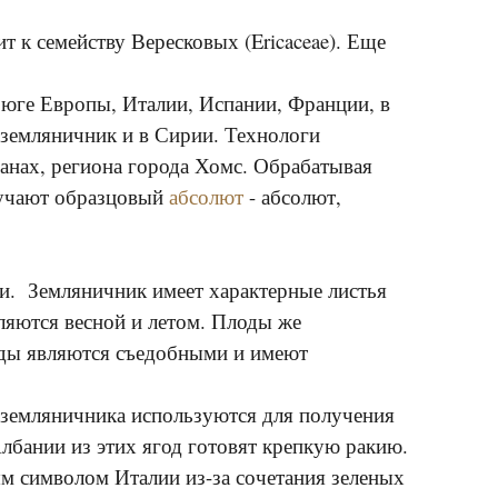
т к семейству Вересковых (Ericaceae). Еще
а юге Европы, Италии, Испании, Франции, в
 земляничник и в Сирии. Технологи
анах, региона города Хомс. Обрабатывая
лучают образцовый
абсолют
- абсолют,
ки. Земляничник имеет характерные листья
ляются весной и летом. Плоды же
оды являются съедобными и имеют
ды земляничника используются для получения
Албании из этих ягод готовят крепкую ракию.
м символом Италии из-за сочетания зеленых