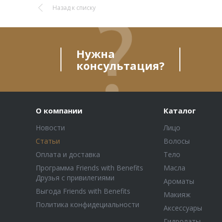
Назад к списку
Нужна
консультация?
О компании
Каталог
Новости
Лицо
Статьи
Волосы
Оплата и доставка
Тело
Программа Friends with Benefits
Масла
Друзья с привилегиями
Ароматы
Выгода Friends with Benefits
Макияж
Политика конфидециальности
Аксессуары
Гидролаты