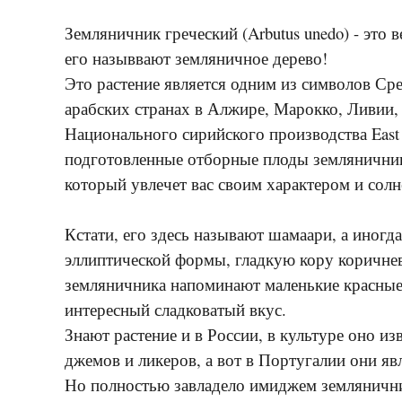
Земляничник греческий (Arbutus unedo) - это 
его назыввают земляничное дерево!
Это растение является одним из символов Ср
арабских странах в Алжире, Марокко, Ливии,
Национального сирийского производства East
подготовленные отборные плоды землянични
который увлечет вас своим характером и сол
Кстати, его здесь называют шамаари, а иног
эллиптической формы, гладкую кору коричнев
земляничника напоминают маленькие красные
интересный сладковатый вкус.
Знают растение и в России, в культуре оно и
джемов и ликеров, а вот в Португалии они я
Но полностью завладело имиджем землянични