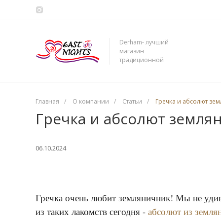
Derham- лучший
магазин
традиционной
сирийской косметики
Главная
/
О компании
/
Статьи
/
Гречка и абсолют зе
Гречка и абсолют земля
06.10.2024
Гречка очень любит земляничник! Мы не удивл
из таких лакомств сегодня -
абсолют из земля