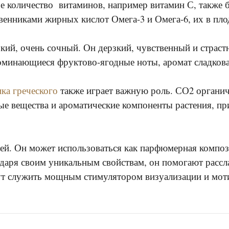
 количество витаминов, например витамин С, также б
енниками жирных кислот Омега-3 и Омега-6, их в пло
кий, очень сочный. Он дерзкий, чувственный и страст
поминающиеся фруктово-ягодные ноты, аромат сладкова
ка греческого
также играет важную роль. СО2 органич
ные вещества и ароматические компоненты растения, п
ей. Он может использоваться как парфюмерная компози
годаря своим уникальным свойствам, он помогают рассла
т служить мощным стимулятором визуализации и моти