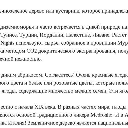
вечнозеленое дерево или кустарник, которое принадлежи
едиземноморья и часто встречается в дикой природе н
 Тунисе, Турции, Иордании, Палестине, Ливане. Растет
 Nights используют сырье, собранное в провинции Мур
ка методом СО2 докритического экстрагирования, по
нечной нежностью.
да диким абрикосом. Согласитесь! Очень красивые ягод
ого цвета и белые или розоватые цветы, которые появ
 ягоды, содержащие множество мелких семян. Эти яг
звестно с начала XIX века. В разных частях мира, пло
вляются основой традиционного ликера Medronho. И в 
ка Италия! Земляничное дерево является национальны