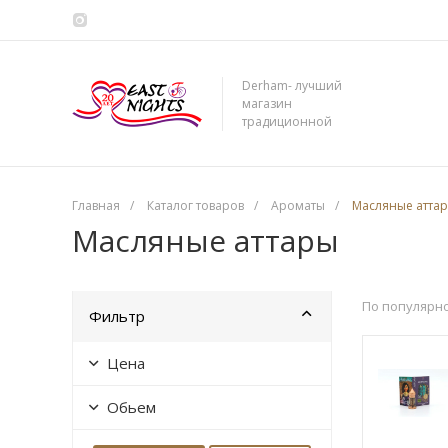
Derham- лучший
магазин
традиционной
сирийской косметики
Главная
/
Каталог товаров
/
Ароматы
/
Масляные атта
Масляные аттары
По популярн
Фильтр
Цена
Обьем