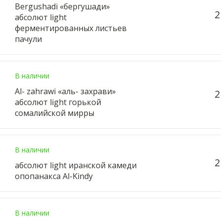
Bergushadi «бергушади»
2
абсолют light
ферментированных листьев
пачули
В наличии
Al- zahrawi «аль- захрави»
2
абсолют light горькой
сомалийской мирры
В наличии
2
абсолют light иранской камеди
опопанакса Al-Kindy
В наличии