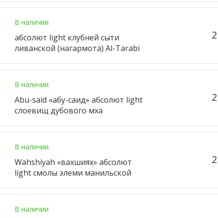
В наличии
2
абсолют light клубней сыти
ливанской (нагармота) Al-Tarabi
В наличии
2
Abu-said «абу-саид» абсолют light
слоевищ дубового мха
В наличии
2
Wahshiyah «вахшиях» абсолют
light смолы элеми манильской
В наличии