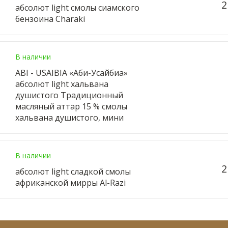
2
абсолют light смолы сиамского
бензоина Charaki
В наличии
ABI - USAIBIA «Аби-Усайбиа»
абсолют light хальвана
душистого Традиционный
масляный аттар 15 % смолы
хальвана душистого, мини
В наличии
2
абсолют light сладкой смолы
африканской мирры Al-Razi