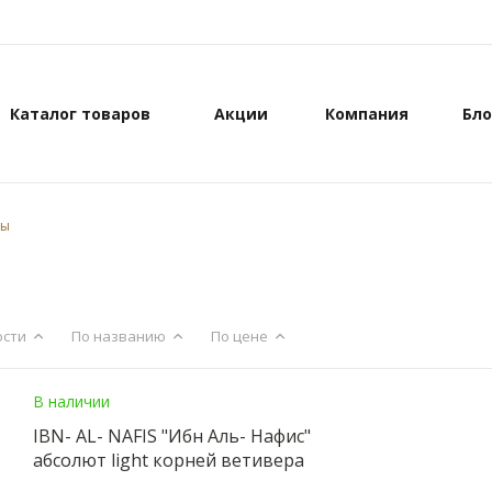
Каталог товаров
Акции
Компания
Бло
ры
ости
По названию
По цене
В наличии
IBN- AL- NAFIS "Ибн Аль- Нафис"
абсолют light корней ветивера